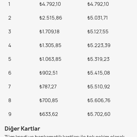
1
₺4.792,10
₺4.792,10
2
₺2.515,86
₺5.031,71
3
₺1.709,18
₺5.127,55
4
₺1.305,85
₺5.223,39
5
₺1.063,85
₺5.319,23
6
₺902,51
₺5.415,08
7
₺787,27
₺5.510,92
8
₺700,85
₺5.606,76
9
₺633,62
₺5.702,60
Diğer Kartlar