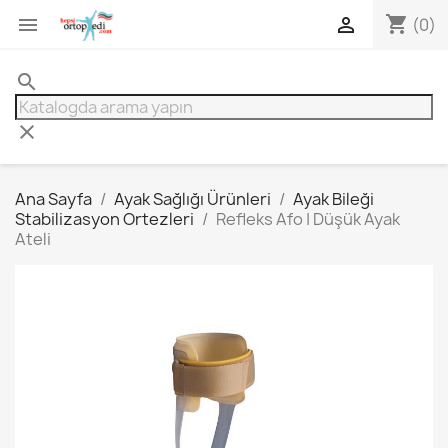
shopping_cart


(0)
search
clear
Ana Sayfa
Ayak Sağlığı Ürünleri
Ayak Bileği
Stabilizasyon Ortezleri
Refleks Afo | Düşük Ayak
Ateli