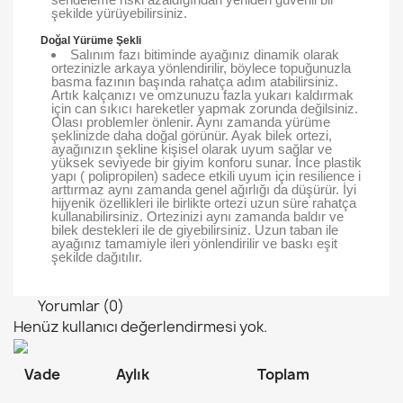
şekilde yürüyebilirsiniz.
Doğal Yürüme Şekli
Salınım fazı bitiminde ayağınız dinamik olarak
ortezinizle arkaya yönlendirilir, böylece topuğunuzla
basma fazının başında rahatça adım atabilirsiniz.
Artık kalçanızı ve omzunuzu fazla yukarı kaldırmak
için can sıkıcı hareketler yapmak zorunda değilsiniz.
Olası problemler önlenir. Aynı zamanda yürüme
şeklinizde daha doğal görünür. Ayak bilek ortezi,
ayağınızın şekline kişisel olarak uyum sağlar ve
yüksek seviyede bir giyim konforu sunar. İnce plastik
yapı ( polipropilen) sadece etkili uyum için resilience i
arttırmaz aynı zamanda genel ağırlığı da düşürür. İyi
hijyenik özellikleri ile birlikte ortezi uzun süre rahatça
kullanabilirsiniz. Ortezinizi aynı zamanda baldır ve
bilek destekleri ile de giyebilirsiniz. Uzun taban ile
ayağınız tamamiyle ileri yönlendirilir ve baskı eşit
şekilde dağıtılır.
Yorumlar (0)
Henüz kullanıcı değerlendirmesi yok.
Vade
Aylık
Toplam