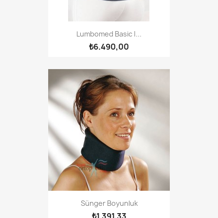
Lumbomed Basic |...
₺6.490,00
Sünger Boyunluk
₺1.391,33